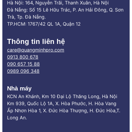
Hà Nội: 164, Nguyễn Trãi, Thanh Xuân, Hà Nội
Đà Nẵng: Số 15 Lê Hữu Trác, P. An Hải Đông, Q. Sơn
Chống thấm nước tuyệt đối:
Lưới không hút
Trà, Tp. Đà Nẵng.
nước, hạn chế tối đa ẩm mốc, mục nát và tăng
TP.HCM: 1767/42 QL 1A, Quận 12
cường độ bền trong môi trường độ ẩm cao.
Chống cháy lan, kháng tia UV:
Bảo vệ lưới khỏi
Thông tin liên hệ
tác động của ánh nắng mặt trời, tăng cường
care@quangminhpro.com
tuổi thọ.
0913 800 678
Quy cách lưới:
090 657 15 88
0989 096 348
Kích thước ô lưới:
20×20 ô lưới / Inch
vuông (tương đương khoảng 1.27×1.27mm
/ 1 ô lưới), đảm bảo côn trùng không thể
Nhà máy
chui lọt.
KCN An Khánh, Km 10 Đại Lộ Thăng Long, Hà Nội
Bản rộng:
16mm hoặc 20mm.
Km 939, Quốc Lộ 1A, X. Hòa Phước, H. Hòa Vang
Ấp Nhơn Hòa 1, X. Đức Hòa Thượng, H. Đức Hòa,T.
Màu sắc:
Xám, dễ dàng hòa hợp với nhiều
Long An.
không gian.