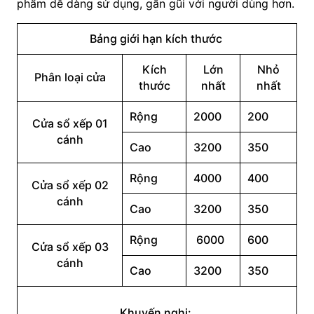
phẩm dễ dàng sử dụng, gần gũi với người dùng hơn.
Bảng giới hạn kích thước
Kích
Lớn
Nhỏ
Phân loại cửa
thước
nhất
nhất
Rộng
2000
200
Cửa sổ xếp 01
cánh
Cao
3200
350
Rộng
4000
400
Cửa sổ xếp 02
cánh
Cao
3200
350
Rộng
6000
600
Cửa sổ xếp 03
cánh
Cao
3200
350
Khuyến nghị: