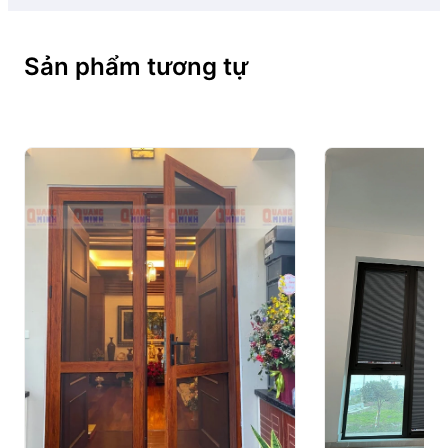
việc kéo tay nắm sang ngang, lớp lưới Polyester sẽ
tự động căng phẳng. Khi muốn mở cửa, kéo tay nắm
ngược lại, lưới sẽ tự động gấp xếp gọn gàng như
Sản phẩm tương tự
hình chiếc quạt, không gây vướng víu.
Bảng màu sắc khung nhôm cửa lưới chống muỗi xếp
– BASIC
Biên dạng nhôm độc quyền cho từng hệ cửa