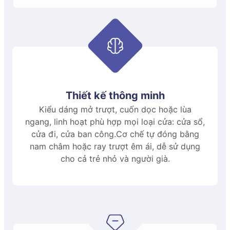
Email
*
Nhỏ nhất
Lớn nhất
Chiều rộng
200
6000
Chiều cao
350
3200
Thiết kế thông minh
Thông số lưới
Kiểu dáng mở trượt, cuốn dọc hoặc lùa
ngang, linh hoạt phù hợp mọi loại cửa: cửa sổ,
Thông tin
Chi tiết
cửa đi, cửa ban công.Cơ chế tự đóng bằng
Kích thước ô lưới
20×20mm
nam châm hoặc ray trượt êm ái, dễ sử dụng
cho cả trẻ nhỏ và người già.
Máy ép nhựa 125 tấn Hwa chin, nhập khẩu từ Đài
Đường kính sợi
1,27×1,27mm
Loan
1.2. Cấu tạo của sản phẩm
2. Ưu điểm nổi bật của cửa
Cửa lưới chống muỗi xếp – BASIC của Quang Minh
lưới chống muỗi xếp –
được cấu tạo từ các thành phần chọn lọc, sản xuất