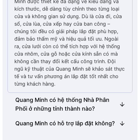
Minh được thiết kế đa dạng về kiểu dáng và
độ bền màu cao, chống bong tróc và không
(động) và khung (tĩnh). Việc lắp đặt chỉ cần thao tác
kích thước, dễ dàng tùy chỉnh theo từng loại
bay màu theo thời gian, ngay cả trong điều
ấn, rút ngắn đáng kể thời gian thi công.
cửa và không gian sử dụng. Dù là cửa đi, cửa
kiện thời tiết khắc nghiệt.
sổ, cửa lùa, cửa xếp hay cửa ban công –
Độ dày và thiết kế:
Độ dày nhôm dao động từ
chúng tôi đều có giải pháp lắp đặt phù hợp,
0.8 – 1.2mm
. Biên dạng nhôm được Quang
đảm bảo thẩm mỹ và hiệu quả tối ưu. Ngoài
Minh chủ động hoàn toàn trong thiết kế, đảm
ra, cửa lưới còn có thể tích hợp với hệ thống
cửa nhôm, cửa gỗ hoặc cửa kính sẵn có mà
bảo cả yếu tố thẩm mỹ lẫn các yêu cầu kỹ
không cần thay đổi kết cấu công trình. Đội
thuật, tạo nên sản phẩm tinh tế và bền cứng
ngũ kỹ thuật của Quang Minh sẽ khảo sát thực
mà không cần tăng độ dày thô cứng.
Cải tiến đột phá trong cách lắp ráp cửa
tế và tư vấn phương án lắp đặt tốt nhất cho
Màu sắc:
Hiện nay khung nhôm có 6 màu sắc
từng khách hàng.
2.2. Vận hành mượt mà, dễ dàng
đa dạng: trắng sứ, đen, nâu cafe, ghi, vân gỗ,
dễ dàng phối hợp với nhiều phong cách kiến
sử dụng
Quang Minh có hệ thống Nhà Phân
trúc và nội thất.
Phối ở những tỉnh thành nào?
Cửa lưới chống muỗi xếp
–
BASIC có thiết kế kéo
sang ngang thông minh, cho phép người dùng đóng
Quang Minh có hỗ trợ lắp đặt không?
mở một cách dễ dàng và nhanh chóng chỉ với thao
tác đẩy/kéo nhẹ nhàng. Khi cần sử dụng, bạn chỉ