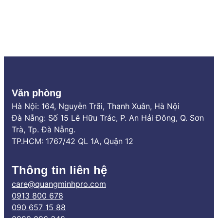
sóc
Xe
Văn phòng
Hà Nội: 164, Nguyễn Trãi, Thanh Xuân, Hà Nội
Đà Nẵng: Số 15 Lê Hữu Trác, P. An Hải Đông, Q. Sơn
Trà, Tp. Đà Nẵng.
TP.HCM: 1767/42 QL 1A, Quận 12
Thông tin liên hệ
care@quangminhpro.com
0913 800 678
090 657 15 88