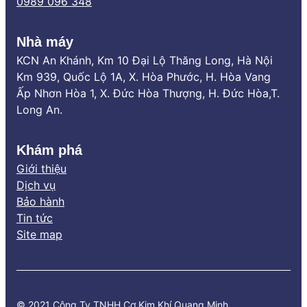
0989 096 348
Nhà máy
KCN An Khánh, Km 10 Đại Lộ Thăng Long, Hà Nội
Km 939, Quốc Lộ 1A, X. Hòa Phước, H. Hòa Vang
Ấp Nhơn Hòa 1, X. Đức Hòa Thượng, H. Đức Hòa,T.
Long An.
Khám phá
Giới thiệu
Dịch vụ
Bảo hành
Tin tức
Site map
© 2021 Công Ty TNHH Cơ Kim Khí Quang Minh