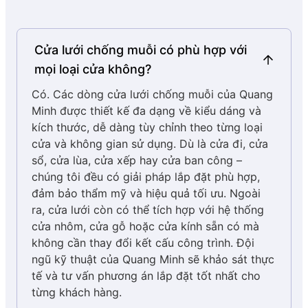
đảm bảo sự thanh thoát mà vẫn đạt độ bền cứng
tiêu chuẩn, mà không cần tăng độ dày hay phóng to
Máy ép nhựa 125 tấn Hwa chin, nhập khẩu từ Đài
khung gây thô cứng. Đặc biệt,
biên dạng nhôm do
Cửa lưới chống muỗi có phù hợp với
Loan
chính đội ngũ kỹ thuật Quang Minh thiết kế
và đã
mọi loại cửa không?
được đăng ký Bảo hộ kiểu dáng công nghiệp.
2. Ưu điểm nổi bật của cửa
Có. Các dòng cửa lưới chống muỗi của Quang
lưới chống muỗi dạng xếp
Minh được thiết kế đa dạng về kiểu dáng và
kích thước, dễ dàng tùy chỉnh theo từng loại
LUX SCREEN Quang Minh
cửa và không gian sử dụng. Dù là cửa đi, cửa
sổ, cửa lùa, cửa xếp hay cửa ban công –
Pro
chúng tôi đều có giải pháp lắp đặt phù hợp,
Khung
đảm bảo thẩm mỹ và hiệu quả tối ưu. Ngoài
Cánh 48
Cánh 58
Sập Lux
Hệ cửa xếp LUX SCREEN là một giải pháp kiến trúc
đứng
ra, cửa lưới còn có thể tích hợp với hệ thống
tinh tế, hội tụ những cải tiến công nghệ và vật liệu
cửa nhôm, cửa gỗ hoặc cửa kính sẵn có mà
cao cấp nhất. Sản phẩm được phát triển dựa trên
không cần thay đổi kết cấu công trình. Đội
định hướng mang lại sự tiện nghi, an toàn tuyệt đối
ngũ kỹ thuật của Quang Minh sẽ khảo sát thực
và thẩm mỹ đỉnh cao, tạo nên sự khác biệt rõ rệt
tế và tư vấn phương án lắp đặt tốt nhất cho
trên thị trường.
từng khách hàng.