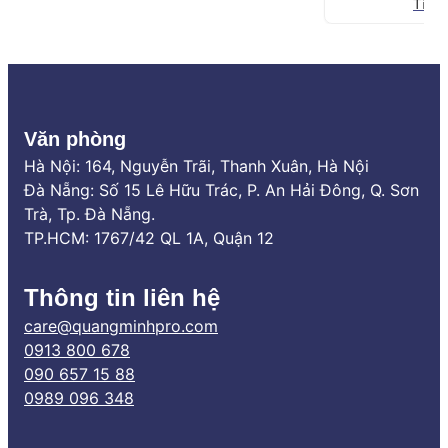
Tìm 
thoáng đãng, không gây vướng víu.
Văn phòng
Bảng màu sắc khung nhôm cửa lưới chống muỗi xếp
Hà Nội: 164, Nguyễn Trãi, Thanh Xuân, Hà Nội
Đà Nẵng: Số 15 Lê Hữu Trác, P. An Hải Đông, Q. Sơn
LUX SCREEN
Trà, Tp. Đà Nẵng.
1.2.2. Lưới sợi Polyester chống thấm
TP.HCM: 1767/42 QL 1A, Quận 12
Cửa lưới chống muỗi dạng xếp LUX SCREEN sử
Thông tin liên hệ
dụng lưới xếp sợi Polyester có tính năng chống
care@quangminhpro.com
thấm nước tuyệt đối, phù hợp với đặc thù khí hậu
0913 800 678
nóng ẩm Việt Nam. Lưới xếp sợi Polyester được
090 657 15 88
QUANG MINH nhập khẩu chính ngạch từ nhà máy
0989 096 348
Trung Quốc (có đầy đủ CO, CQ).