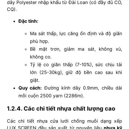
dây Polyester nhập khẩu từ Đài Loan (có đầy đủ CO,
CQ).
Đặc tính:
Ma sát thấp, lực căng ổn định và độ giãn
phù hợp.
Bề mặt trơn, giảm ma sát, không xù,
không co.
Tỷ lệ co giãn thấp (7-10%), sức chịu tải
lớn (25-30kg), giữ độ bền cao sau khi
giặt.
Quy cách:
Đường kính dây 0.9mm, chiều dài
mỗi cuộn 2500 yarn (2286m).
1.2.4. Các chi tiết nhựa chất lượng cao
Các chi tiết nhựa cửa lưới chống muỗi dạng xếp
LUX SCREEN đều sản xuất từ nguyên liệu
nhựa kỹ