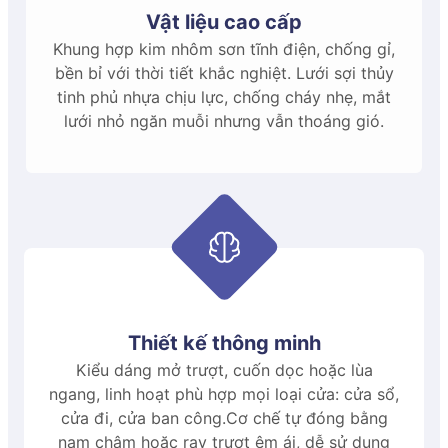
Bọ
Bọ
Bọ
Tay
Bánh
Bánh
vật liệu và sản xuất theo tiêu chuẩn khắt khe, nhằm
Vật liệu cao cấp
cài
chỉnh
cài
nắm
xe
xe
đảm bảo độ bền, tính thẩm mỹ. Dưới đây là những
sập
dây
nẹp
cửa
trên
dưới
Khung hợp kim nhôm sơn tĩnh điện, chống gỉ,
thông số chi tiết của sản phẩm.
bền bỉ với thời tiết khắc nghiệt. Lưới sợi thủy
tinh phủ nhựa chịu lực, chống cháy nhẹ, mắt
1.1. Thông số kỹ thuật của sản
lưới nhỏ ngăn muỗi nhưng vẫn thoáng gió.
phẩm
Nắp
Nắp
Kích thước khả dụng
Hạt
Ke
Ke
Bịt
bịt
bịt
xuyên
góc
góc
sập
phải
trái
Nhỏ nhất
Lớn nhất
dây
trái
phải
Lux
khung
khung
Chiều rộng
200
7500
Chi tiết hạt xuyên dây thế hệ mới được Quang Minh
Chiều cao
350
3200
sử dụng
Thiết kế thông minh
Kiểu dáng mở trượt, cuốn dọc hoặc lùa
Với hệ thống máy ép hiện đại và khuôn ép chuyên
Thông số lưới
ngang, linh hoạt phù hợp mọi loại cửa: cửa sổ,
biệt, Quang Minh hoàn toàn chủ động trong khâu
cửa đi, cửa ban công.Cơ chế tự đóng bằng
sản xuất, từ đó kiểm soát chất lượng nghiêm ngặt.
Thông tin
Chi tiết
nam châm hoặc ray trượt êm ái, dễ sử dụng
Nhờ vậy, sản phẩm luôn đảm bảo độ bền, tính đồng