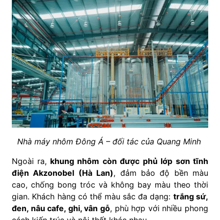
Nhà máy nhôm Đông Á – đối tác của Quang Minh
Ngoài ra,
khung nhôm còn được phủ lớp sơn tĩnh
điện Akzonobel (Hà Lan)
, đảm bảo độ bền màu
cao, chống bong tróc và không bay màu theo thời
gian. Khách hàng có thể màu sắc đa dạng:
trắng sứ,
đen, nâu cafe, ghi, vân gỗ
, phù hợp với nhiều phong
cách kiến trúc và nội thất khác nhau.