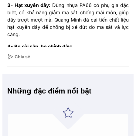
3- Hạt xuyên dây:
Dùng nhựa PA66 có phụ gia đặc
biệt, có khả năng giảm ma sát, chống mài mòn, giúp
dây trượt mượt mà. Quang Minh đã cải tiến chất liệu
hạt xuyên dây để chống bị xé đứt do ma sát và lực
căng.
4- Bọ cài sập, bọ chỉnh dây:
Chia sẻ
Thông số kỹ thuật
Bọ cài sập:
Thiết kế 2 mặt, không cần bắt vít
vào khung, giúp tháo lắp dễ dàng. Phần đế
1. Thông số kỹ thuật và cấu
nhựa có thể uốn cong, hạn chế gãy.
tạo cơ bản của lưới chống
Bọ chỉnh dây:
Được thiết kế khéo léo phía sau,
Những đặc điểm nổi bật
tăng tính thẩm mỹ.
muỗi dạng xếp LUX
SCREEN
Mỗi chi tiết của cửa lưới chống muỗi dạng xếp LUX
SCREEN đều được Quang Minh nghiên cứu, lựa chọn