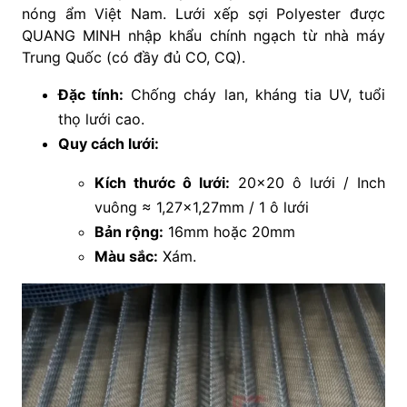
nóng ẩm Việt Nam. Lưới xếp sợi Polyester được
QUANG MINH nhập khẩu chính ngạch từ nhà máy
Trung Quốc (có đầy đủ CO, CQ).
Đặc tính:
Chống cháy lan, kháng tia UV, tuổi
thọ lưới cao.
Quy cách lưới:
Kích thước ô lưới:
20×20 ô lưới / Inch
vuông ≈ 1,27×1,27mm / 1 ô lưới
Bản rộng:
16mm hoặc 20mm
Màu sắc:
Xám.