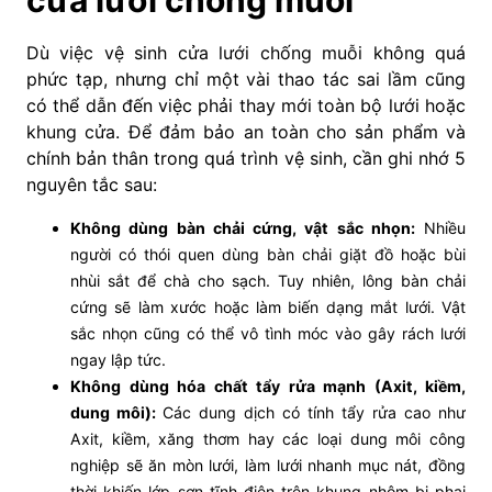
Dù việc vệ sinh cửa lưới chống muỗi không quá
phức tạp, nhưng chỉ một vài thao tác sai lầm cũng
có thể dẫn đến việc phải thay mới toàn bộ lưới hoặc
khung cửa. Để đảm bảo an toàn cho sản phẩm và
chính bản thân trong quá trình vệ sinh, cần ghi nhớ 5
nguyên tắc sau:
Không dùng bàn chải cứng, vật sắc nhọn:
Nhiều
người có thói quen dùng bàn chải giặt đồ hoặc bùi
nhùi sắt để chà cho sạch. Tuy nhiên, lông bàn chải
cứng sẽ làm xước hoặc làm biến dạng mắt lưới. Vật
sắc nhọn cũng có thể vô tình móc vào gây rách lưới
ngay lập tức.
Không dùng hóa chất tẩy rửa mạnh (Axit, kiềm,
dung môi):
Các dung dịch có tính tẩy rửa cao như
Axit, kiềm, xăng thơm hay các loại dung môi công
nghiệp sẽ ăn mòn lưới, làm lưới nhanh mục nát, đồng
thời khiến lớp sơn tĩnh điện trên khung nhôm bị phai