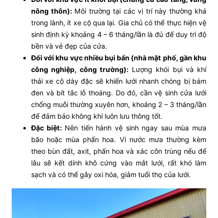
nông thôn):
Môi trường tại các vị trí này thường khá
trong lành, ít xe cộ qua lại. Gia chủ có thể thực hiện vệ
sinh định kỳ khoảng 4 – 6 tháng/lần là đủ để duy trì độ
bền và vẻ đẹp của cửa.
Đối với khu vực nhiều bụi bẩn (nhà mặt phố, gần khu
công nghiệp, công trường):
Lượng khói bụi và khí
thải xe cộ dày đặc sẽ khiến lưới nhanh chóng bị bám
đen và bít tắc lỗ thoáng. Do đó, cần vệ sinh cửa lưới
chống muỗi thường xuyên hơn, khoảng 2 – 3 tháng/lần
để đảm bảo không khí luôn lưu thông tốt.
Đặc biệt:
Nên tiến hành vệ sinh ngay sau mùa mưa
bão hoặc mùa phấn hoa. Vì nước mưa thường kèm
theo bùn đất, axit, phấn hoa và xác côn trùng nếu để
lâu sẽ kết dính khô cứng vào mắt lưới, rất khó làm
sạch và có thể gây oxi hóa, giảm tuổi thọ của lưới.