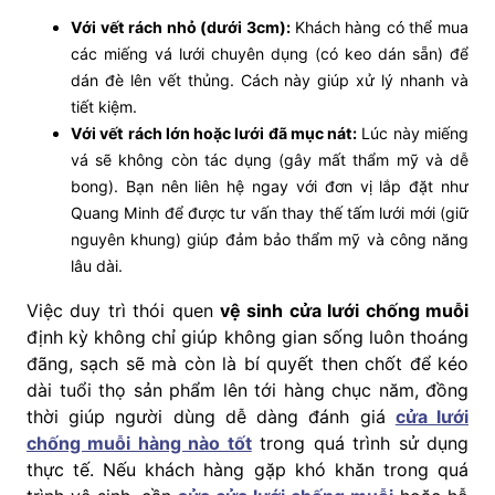
Với vết rách nhỏ (dưới 3cm):
Khách hàng có thể mua
các miếng vá lưới chuyên dụng (có keo dán sẵn) để
dán đè lên vết thủng. Cách này giúp xử lý nhanh và
tiết kiệm.
Với vết rách lớn hoặc lưới đã mục nát:
Lúc này miếng
vá sẽ không còn tác dụng (gây mất thẩm mỹ và dễ
bong). Bạn nên liên hệ ngay với đơn vị lắp đặt như
Quang Minh để được tư vấn thay thế tấm lưới mới (giữ
nguyên khung) giúp đảm bảo thẩm mỹ và công năng
lâu dài.
Việc duy trì thói quen
vệ sinh cửa lưới chống muỗi
định kỳ không chỉ giúp không gian sống luôn thoáng
đãng, sạch sẽ mà còn là bí quyết then chốt để kéo
dài tuổi thọ sản phẩm lên tới hàng chục năm, đồng
thời giúp người dùng dễ dàng đánh giá
cửa lưới
chống muỗi hàng nào tốt
trong quá trình sử dụng
thực tế. Nếu khách hàng gặp khó khăn trong quá