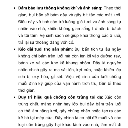
Đảm bảo lưu thông không khí và ánh sáng:
Theo thời
gian, bụi bẩn sẽ bám dày và gây bít tắc các mắt lưới.
Điều này vô tình cản trở luồng gió tươi và ánh sáng tự
nhiên vào nhà, khiến không gian sống trở nên bí bách
và tối tăm. Vệ sinh sạch sẽ giúp khơi thông các ô lưới,
trả lại sự thoáng đãng vốn có.
Kéo dài tuổi thọ sản phẩm:
Bụi bẩn tích tụ lâu ngày
không chỉ bám trên lưới mà còn len lỏi vào đường ray,
bánh xe và các khe kẽ khung nhôm. Đây là nguyên
nhân chính gây ra ma sát lớn, kẹt cửa, hoặc khiến lớp
sơn bị oxy hóa, gỉ sét. Việc vệ sinh cửa lưới chống
muỗi định kỳ giúp cửa vận hành trơn tru, bền bỉ theo
thời gian.
Duy trì hiệu quả chống côn trùng tối đa:
Xác côn
trùng chết, màng nhện hay lớp bụi dày bám trên lưới
có thể làm nặng lưới, gây chùng nhão hoặc tạo ra các
kẽ hở tại mép cửa. Đây chính là cơ hội để muỗi và các
loại côn trùng gây hại khác lách vào nhà, làm mất đi