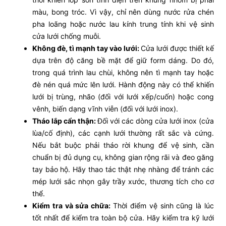
màu, bong tróc. Vì vậy, chỉ nên dùng nước rửa chén
pha loãng hoặc nước lau kính trung tính khi vệ sinh
cửa lưới chống muỗi.
Không đè, tì mạnh tay vào lưới:
Cửa lưới được thiết kế
dựa trên độ căng bề mặt để giữ form dáng. Do đó,
trong quá trình lau chùi, không nên tì mạnh tay hoặc
đè nén quá mức lên lưới. Hành động này có thể khiến
lưới bị trùng, nhão (đối với lưới xếp/cuốn) hoặc cong
vênh, biến dạng vĩnh viễn (đối với lưới inox).
Tháo lắp cẩn thận:
Đối với các dòng cửa lưới inox (cửa
lùa/cố định), các cạnh lưới thường rất sắc và cứng.
Nếu bắt buộc phải tháo rời khung để vệ sinh, cần
chuẩn bị đủ dụng cụ, không gian rộng rãi và đeo găng
tay bảo hộ. Hãy thao tác thật nhẹ nhàng để tránh các
mép lưới sắc nhọn gây trầy xước, thương tích cho cơ
thể.
Kiểm tra và sửa chữa:
Thời điểm vệ sinh cũng là lúc
tốt nhất để kiểm tra toàn bộ cửa. Hãy kiểm tra kỹ lưới