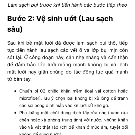
Làm sạch bụi trước khi tiến hành các bước tiếp theo
Bước 2: Vệ sinh ướt (Lau sạch
sâu)
Sau khi bề mặt lưới đã được làm sạch bụi thô, tiếp
tục tiến hành lau sạch các vết ố và lớp bụi mịn còn
sót lại. Ở công đoạn này, cần nhẹ nhàng và cẩn thận
để đảm bảo lớp lưới mỏng manh không bị xô lệch
mắt lưới hay giãn chùng do tác động lực quá mạnh
từ bàn tay.
Chuẩn bị 02 chiếc khăn mềm (loại vải cotton hoặc
microfiber), lưu ý chọn loại không bị xù lông để tránh
các sợi bông dính mắc vào kẽ lưới rất khó gỡ.
Pha loãng một chút dung dịch tẩy rửa nhẹ (nước rửa
chén hoặc xà phòng trung tính) với nước. Nhúng khăn
vào và vắt thật ráo (chỉ để khăn ở mức ẩm, tuyệt đối
không để sũng nước).