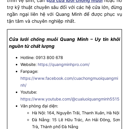
trình vệ sinh, cần
s
ửa cửa lưới chống muỗi
hoặc hỗ
trợ kỹ thuật chuyên sâu đối với các hệ cửa lớn, đừng
ngần ngại liên hệ với Quang Minh để được phục vụ
tận tâm và chuyên nghiệp nhất.
Cửa lưới chống muỗi Quang Minh – Uy tín khởi
nguồn từ chất lượng
Hotline: 0913 800 678
Website:
https://quangminhpro.com/
Fanpage:
https://www.facebook.com/cuachongmuoiquangmi
nh/
Youtube:
https://www.youtube.com/@cualuoiquangminh5515
Văn phòng đại diện:
Hà Nội: 164, Nguyễn Trãi, Thanh Xuân, Hà Nội
Đà Nẵng: 15 Lê Hữu Trác, An Hải Đông, Sơn
Trà, Thành phố Đà Nẵng