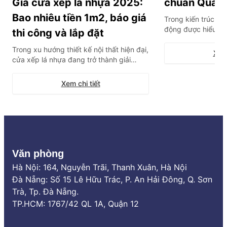
Giá cửa xếp lá nhựa 2025:
chuẩn Quan
Bao nhiêu tiền 1m2, báo giá
Trong kiến trúc hiệ
động được hiểu là
thi công và lắp đặt
thông minh tích hợ
Trong xu hướng thiết kế nội thất hiện đại,
bộ cảm biến, cho 
Xem 
cửa xếp lá nhựa đang trở thành giải
mở hoàn toàn từ x
pháp vách ngăn “quốc dân” cho các
ứng linh hoạt trướ
không gian mở, nhà vệ sinh hay phòng
thời tiết. Đây khôn
Xem chi tiết
tắm nhờ khả năng tối ưu diện tích tuyệt
đối và chống nước 100%. Tuy nhiên, thị
trường hiện nay có quá nhiều […]
Văn phòng
Hà Nội: 164, Nguyễn Trãi, Thanh Xuân, Hà Nội
Đà Nẵng: Số 15 Lê Hữu Trác, P. An Hải Đông, Q. Sơn
Trà, Tp. Đà Nẵng.
TP.HCM: 1767/42 QL 1A, Quận 12