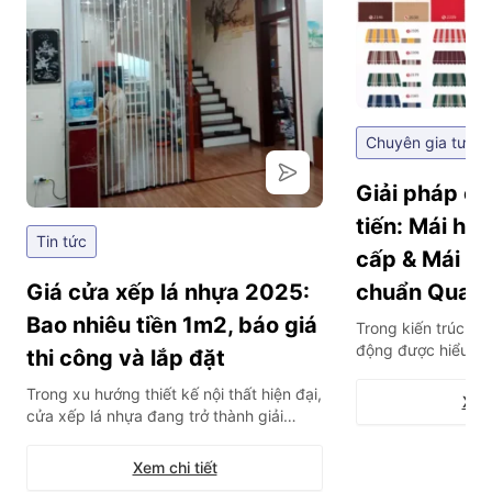
Chuyên gia tư vấ
Giải pháp ch
tiến: Mái hi
Tin tức
cấp & Mái hi
Giá cửa xếp lá nhựa 2025:
chuẩn Quan
Bao nhiêu tiền 1m2, báo giá
Trong kiến trúc hiệ
động được hiểu là
thi công và lắp đặt
thông minh tích hợ
Trong xu hướng thiết kế nội thất hiện đại,
bộ cảm biến, cho 
Xem 
cửa xếp lá nhựa đang trở thành giải
mở hoàn toàn từ x
pháp vách ngăn “quốc dân” cho các
ứng linh hoạt trướ
không gian mở, nhà vệ sinh hay phòng
thời tiết. Đây khôn
Xem chi tiết
tắm nhờ khả năng tối ưu diện tích tuyệt