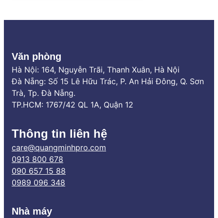
đối và chống nước 100%. Tuy nhiên, thị
trường hiện nay có quá nhiều […]
Văn phòng
Hà Nội: 164, Nguyễn Trãi, Thanh Xuân, Hà Nội
Đà Nẵng: Số 15 Lê Hữu Trác, P. An Hải Đông, Q. Sơn
Trà, Tp. Đà Nẵng.
TP.HCM: 1767/42 QL 1A, Quận 12
Thông tin liên hệ
care@quangminhpro.com
0913 800 678
090 657 15 88
0989 096 348
Nhà máy