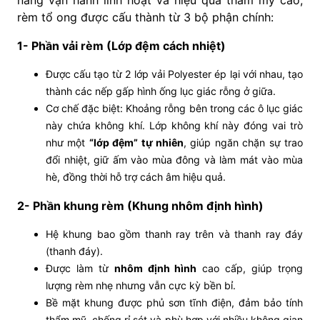
rèm tổ ong được cấu thành từ 3 bộ phận chính:
1- Phần vải rèm (Lớp đệm cách nhiệt)
Được cấu tạo từ 2 lớp vải Polyester ép lại với nhau, tạo
thành các nếp gấp hình ống lục giác rỗng ở giữa.
Cơ chế đặc biệt: Khoảng rỗng bên trong các ô lục giác
này chứa không khí. Lớp không khí này đóng vai trò
như một
“lớp đệm” tự nhiên
, giúp ngăn chặn sự trao
đổi nhiệt, giữ ấm vào mùa đông và làm mát vào mùa
hè, đồng thời hỗ trợ cách âm hiệu quả.
2- Phần khung rèm (Khung nhôm định hình)
Hệ khung bao gồm thanh ray trên và thanh ray đáy
(thanh đáy).
Được làm từ
nhôm định hình
cao cấp, giúp trọng
lượng rèm nhẹ nhưng vẫn cực kỳ bền bỉ.
Bề mặt khung được phủ sơn tĩnh điện, đảm bảo tính
thẩm mỹ, chống rỉ sét và phù hợp với nhiều không gian