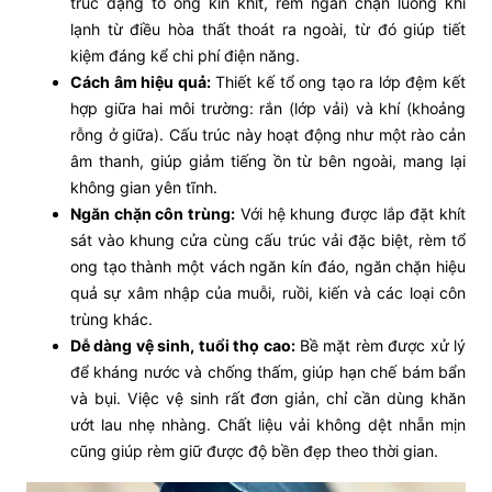
trúc dạng tổ ong kín khít, rèm ngăn chặn luồng khí
lạnh từ điều hòa thất thoát ra ngoài, từ đó giúp tiết
kiệm đáng kể chi phí điện năng.
Cách âm hiệu quả:
Thiết kế tổ ong tạo ra lớp đệm kết
hợp giữa hai môi trường: rắn (lớp vải) và khí (khoảng
rỗng ở giữa). Cấu trúc này hoạt động như một rào cản
âm thanh, giúp giảm tiếng ồn từ bên ngoài, mang lại
không gian yên tĩnh.
Ngăn chặn côn trùng:
Với hệ khung được lắp đặt khít
sát vào khung cửa cùng cấu trúc vải đặc biệt, rèm tổ
ong tạo thành một vách ngăn kín đáo, ngăn chặn hiệu
quả sự xâm nhập của muỗi, ruồi, kiến và các loại côn
trùng khác.
Dễ dàng vệ sinh, tuổi thọ cao:
Bề mặt rèm được xử lý
để kháng nước và chống thấm, giúp hạn chế bám bẩn
và bụi. Việc vệ sinh rất đơn giản, chỉ cần dùng khăn
ướt lau nhẹ nhàng. Chất liệu vải không dệt nhẵn mịn
cũng giúp rèm giữ được độ bền đẹp theo thời gian.