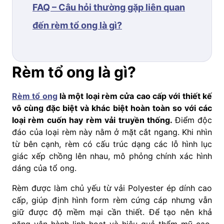
FAQ – Câu hỏi thường gặp liên quan
đến rèm tổ ong là gì?
Rèm tổ ong là gì?
Rèm tổ ong
là một loại rèm cửa cao cấp với thiết kế
vô cùng đặc biệt và khác biệt hoàn toàn so với các
loại rèm cuốn hay rèm vải truyền thống.
Điểm độc
đáo của loại rèm này nằm ở mặt cắt ngang. Khi nhìn
từ bên cạnh, rèm có cấu trúc dạng các lỗ hình lục
giác xếp chồng lên nhau, mô phỏng chính xác hình
dáng của tổ ong.
Rèm được làm chủ yếu từ vải Polyester ép dính cao
cấp, giúp định hình form rèm cứng cáp nhưng vẫn
giữ được độ mềm mại cần thiết. Để tạo nên khả
năng vận hành linh hoạt và hiệu quả thẩm mỹ cao,