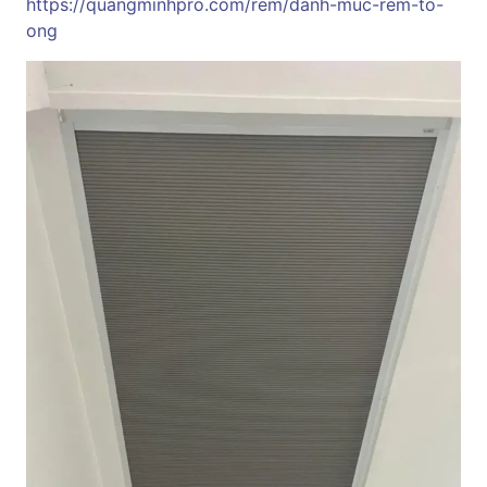
https://quangminhpro.com/rem/danh-muc-rem-to-
ong