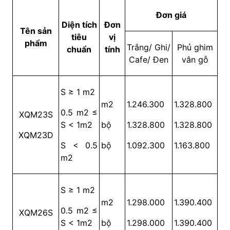
Đơn giá
Diện tích
Đơn
Tên sản
tiêu
vị
phẩm
Trắng/ Ghi/
Phủ ghim
chuẩn
tính
Cafe/ Đen
vân gỗ
S ≥ 1 m2
m2
1.246.300
1.328.800
0.5 m2 ≤
XQM23S
S < 1m2
bộ
1.328.800
1.328.800
XQM23D
S < 0.5
bộ
1.092.300
1.163.800
m2
S ≥ 1 m2
m2
1.298.000
1.390.400
0.5 m2 ≤
XQM26S
S < 1m2
bộ
1.298.000
1.390.400