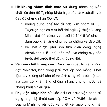
Hệ khung nhôm đỉnh cao:
Sử dụng nhôm nguyên
chất lên đến 99%, nhập khẩu trực tiếp từ Australia với
đầy đủ chứng nhận CO, CQ.
Khung được chế tạo từ hợp kim nhôm 6063-
T6,được nghiên cứu bởi đội ngũ kỹ thuật Quang
Minh, đạt độ cứng vượt trội từ 14-16 Wechsler,
đảm bảo khả năng chịu lực và chống va đập tốt.
Bề mặt được phủ sơn tĩnh điện công nghệ
AkzoNobel (Hà Lan), bền màu và chống oxy hóa
tuyệt đối trước thời tiết khắc nghiệt.
Vải rèm chất lượng cao:
Được sản xuất từ vải không
dệt Polyester, bên trong phủ một lớp bạc mỏng. Chất
liệu này không chỉ bền bỉ với ánh sáng và nhiệt độ cao
mà còn có khả năng chống nhăn, chống nước và
kháng khuẩn hiệu quả.
Phụ kiện nhựa bền bỉ:
Các chi tiết nhựa vận hành sử
dụng nhựa kỹ thuật cao cấp POM và PA66, do chính
Quang Minh nghiên cứu và thiết kế, giúp chống mài