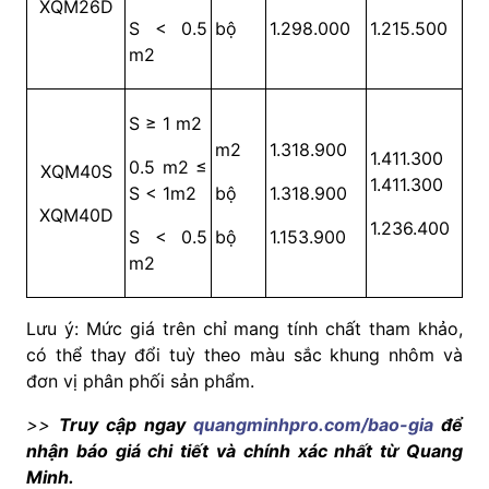
XQM26D
S < 0.5
bộ
1.298.000
1.215.500
m2
S ≥ 1 m2
m2
1.318.900
1.411.300
0.5 m2 ≤
XQM40S
1.411.300
S < 1m2
bộ
1.318.900
XQM40D
1.236.400
S < 0.5
bộ
1.153.900
m2
Lưu ý: Mức giá trên chỉ mang tính chất tham khảo,
có thể thay đổi tuỳ theo màu sắc khung nhôm và
đơn vị phân phối sản phẩm.
>>
Truy cập ngay
quangminhpro.com/bao-gia
để
nhận báo giá chi tiết và chính xác nhất từ Quang
Minh.