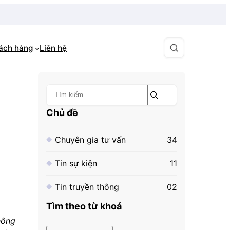
hách hàng
Liên hệ
Tìm
kiếm
Chủ đề
Chuyên gia tư vấn
34
Tin sự kiện
11
Tin truyền thông
02
Tìm theo từ khoá
hông