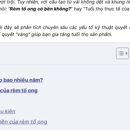
t trội. Tuy nhiên, với cấu tạo từ vải không dệt và khung 
ỏi: “
Rèm tổ ong có bền không?
” hay “Tuổi thọ thực tế của
i đây sẽ phân tích chuyên sâu các yếu tố kỹ thuật quyết 
 quyết “vàng” giúp bạn gia tăng tuổi thọ sản phẩm.
ọ bao nhiêu năm?
 của rèm tổ ong
ụ kiện
bền của rèm tổ ong