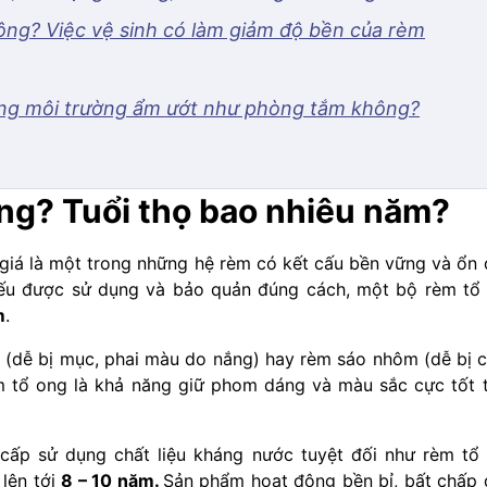
ông? Việc vệ sinh có làm giảm độ bền của rèm
ng môi trường ẩm ướt như phòng tắm không?
ng? Tuổi thọ bao nhiêu năm?
iá là một trong những hệ rèm có kết cấu bền vững và ổn 
, nếu được sử dụng và bảo quản đúng cách, một bộ rèm tổ
m
.
i (dễ bị mục, phai màu do nắng) hay rèm sáo nhôm (dễ bị 
èm tổ ong là khả năng giữ phom dáng và màu sắc cực tốt 
cấp sử dụng chất liệu kháng nước tuyệt đối như rèm tổ
 lên tới
8 – 10 năm.
Sản phẩm hoạt động bền bỉ, bất chấp 