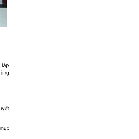
 lắp
dùng
uyết
 mục