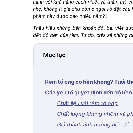
minh với khả năng cách nhiệt và thẩm mỹ vượ
nhẹ, không ít gia chủ còn e ngại và đặt câu h
phẩm này được bao nhiêu năm?”.
Thấu hiểu những băn khoăn đó, bài viết dướ
đến độ bền của rèm. Từ đó, chia sẻ những bí
Mục lục
Rèm tổ ong có bền không? Tuổi th
Các yếu tố quyết định đến độ bền
Chất liệu vải rèm tổ ong
Chất lượng khung nhôm và ph
Giá thành ảnh hưởng đến độ 