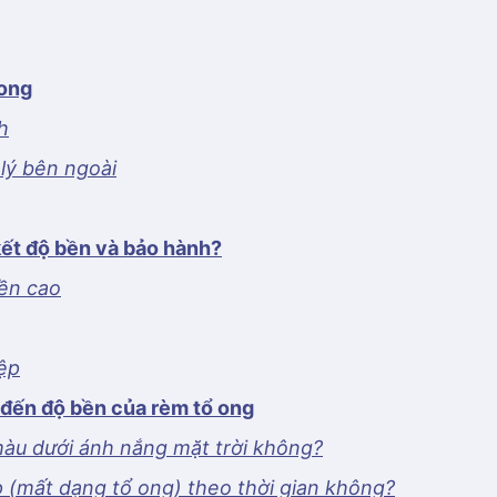
 ong
h
lý bên ngoài
kết độ bền và bảo hành?
bền cao
iệp
 đến độ bền của rèm tổ ong
màu dưới ánh nắng mặt trời không?
 (mất dạng tổ ong) theo thời gian không?