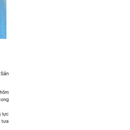
 Sản
nhôm
cong
g lực
 tưa