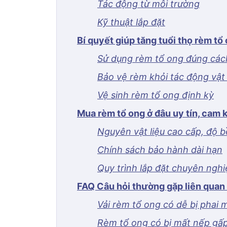
Tác động từ môi trường
Kỹ thuật lắp đặt
Bí quyết giúp tăng tuổi thọ rèm tổ
Sử dụng rèm tổ ong đúng các
Bảo vệ rèm khỏi tác động vật 
Vệ sinh rèm tổ ong định kỳ
Mua rèm tổ ong ở đâu uy tín, cam 
Nguyên vật liệu cao cấp, độ 
Chính sách bảo hành dài hạn
Quy trình lắp đặt chuyên ngh
FAQ Câu hỏi thường gặp liên quan
Vải rèm tổ ong có dễ bị phai 
Rèm tổ ong có bị mất nếp gấp