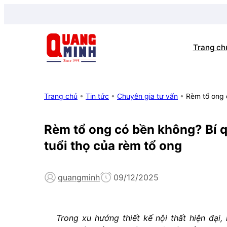
Trang ch
Trang chủ
•
Tin tức
•
Chuyên gia tư vấn
•
Rèm tổ ong 
Rèm tổ ong có bền không? Bí q
tuổi thọ của rèm tổ ong
quangminh
09/12/2025
Trong xu hướng thiết kế nội thất hiện đại