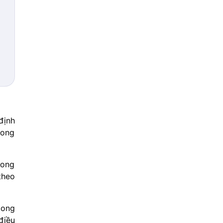
định
 ong
cong
theo
 ong
điều