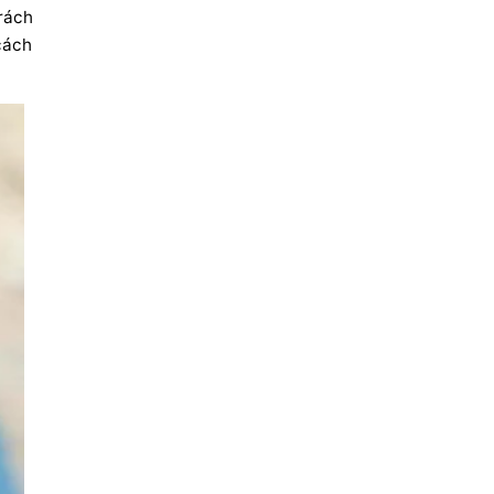
rách
cách