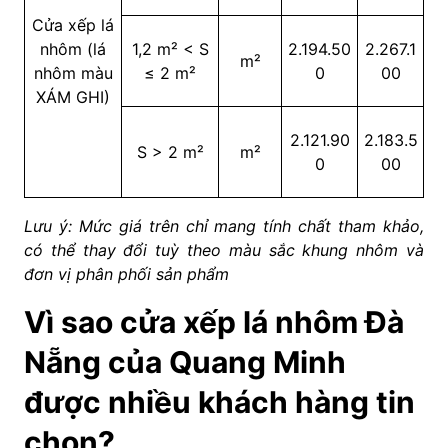
Cửa xếp lá
nhôm (lá
1,2 m² < S
2.194.50
2.267.1
m²
nhôm màu
≤ 2 m²
0
00
XÁM GHI)
2.121.90
2.183.5
S > 2 m²
m²
0
00
Lưu ý: Mức giá trên chỉ mang tính chất tham khảo,
có thể thay đổi tuỳ theo màu sắc khung nhôm và
đơn vị phân phối sản phẩm
Vì sao cửa xếp lá nhôm Đà
Nẵng của Quang Minh
được nhiều khách hàng tin
chọn?