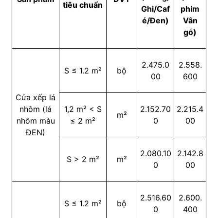
tiêu chuẩn
Ghi/Caf
phim
é/Đen)
Vân
gỗ)
2.475.0
2.558.
S ≤ 1.2 m²
bộ
00
600
Cửa xếp lá
nhôm (lá
1,2 m² < S
2.152.70
2.215.4
m²
nhôm màu
≤ 2 m²
0
00
ĐEN)
2.080.10
2.142.8
S > 2 m²
m²
0
00
2.516.60
2.600.
S ≤ 1.2 m²
bộ
0
400