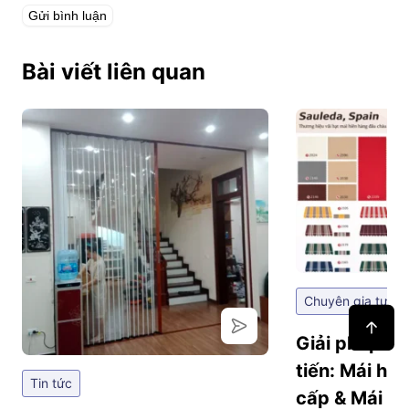
Bài viết liên quan
Chuyên gia tư vấ
Giải pháp ch
tiến: Mái hi
Tin tức
cấp & Mái hi