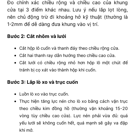
Đo chính xác chiều rộng và chiều cao của khung
cửa tại 3 điểm khác nhau. Lưu ý nếu lắp lọt lòng,
nên chủ động trừ đi khoảng hở kỹ thuật (thường là
1-2mm để dễ dàng đưa khung vào vị trí.
Bước 2: Cắt nhôm và lưới
Cắt hộp lô cuốn và thanh đáy theo chiều rộng cửa.
Cắt hai thanh ray dẫn hướng theo chiều cao cửa.
Cắt lưới có chiều rộng nhỏ hơn hộp lô một chút để
tránh bị cọ xát vào thành hộp khi cuốn.
Bước 3: Lắp lò xo và trục cuốn
Luồn lò xo vào trục cuốn.
Thực hiện tăng lực nén cho lò xo bằng cách vặn trục
theo chiều kim đồng hồ (thường vặn khoảng 15-20
vòng tùy chiều cao cửa). Lực nén phải vừa đủ: quá
yếu lưới sẽ không cuốn hết, quá mạnh sẽ gây va đập
khi mở.