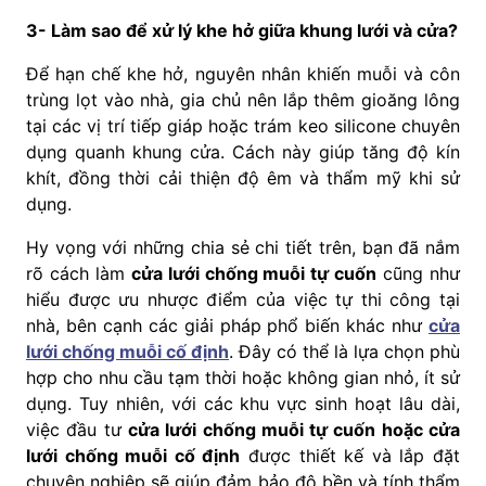
3-
Làm sao để xử lý khe hở giữa khung lưới và cửa?
Để hạn chế khe hở, nguyên nhân khiến muỗi và côn
trùng lọt vào nhà, gia chủ nên lắp thêm gioăng lông
tại các vị trí tiếp giáp hoặc trám keo silicone chuyên
dụng quanh khung cửa. Cách này giúp tăng độ kín
khít, đồng thời cải thiện độ êm và thẩm mỹ khi sử
dụng.
Hy vọng với những chia sẻ chi tiết trên, bạn đã nắm
rõ cách làm
cửa lưới chống muỗi tự cuốn
cũng như
hiểu được ưu nhược điểm của việc tự thi công tại
nhà, bên cạnh các giải pháp phổ biến khác như
cửa
lưới chống muỗi cố định
. Đây có thể là lựa chọn phù
hợp cho nhu cầu tạm thời hoặc không gian nhỏ, ít sử
dụng. Tuy nhiên, với các khu vực sinh hoạt lâu dài,
việc đầu tư
cửa lưới chống muỗi tự cuốn hoặc cửa
lưới chống muỗi cố định
được thiết kế và lắp đặt
chuyên nghiệp sẽ giúp đảm bảo độ bền và tính thẩm