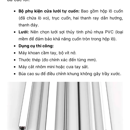
Bộ phụ kiện cửa lưới tự cuốn:
Bao gồm hộp lô cuốn
(đã chứa lò xo), trục cuốn, hai thanh ray dẫn hướng,
thanh đáy.
Lưới:
Nên chọn lưới sợi thủy tinh phủ nhựa PVC (loại
mềm để đảm bảo khả năng cuốn tròn trong hộp lô).
Dụng cụ thi công:
Máy khoan cầm tay, bộ vít nở.
Thước thép (đo chính xác đến từng mm).
Máy cắt nhôm mini hoặc cưa tay sắt.
Búa cao su để điều chỉnh khung không gây trầy xước.