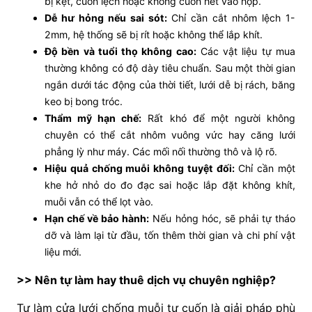
bị kẹt, cuốn lệch hoặc không cuốn hết vào hộp.
Dễ hư hỏng nếu sai sót:
Chỉ cần cắt nhôm lệch 1-
2mm, hệ thống sẽ bị rít hoặc không thể lắp khít.
Độ bền và tuổi thọ không cao:
Các vật liệu tự mua
thường không có độ dày tiêu chuẩn. Sau một thời gian
ngắn dưới tác động của thời tiết, lưới dễ bị rách, băng
keo bị bong tróc.
Thẩm mỹ hạn chế:
Rất khó để một người không
chuyên có thể cắt nhôm vuông vức hay căng lưới
phẳng lỳ như máy. Các mối nối thường thô và lộ rõ.
Hiệu quả chống muỗi không tuyệt đối:
Chỉ cần một
khe hở nhỏ do đo đạc sai hoặc lắp đặt không khít,
muỗi vẫn có thể lọt vào.
Hạn chế về bảo hành:
Nếu hỏng hóc, sẽ phải tự tháo
dỡ và làm lại từ đầu, tốn thêm thời gian và chi phí vật
liệu mới.
>> Nên tự làm hay thuê dịch vụ chuyên nghiệp?
Tự làm cửa lưới chống muỗi tự cuốn là giải pháp phù