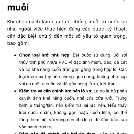
muỗi
Khi chọn cách làm cửa lưới chống muỗi tự cuốn tại
nhà, ngoài việc thực hiện đúng các bước kỹ thuật,
cần đặc biệt chú ý đến một số yếu tố quan trọng,
bao gồm:
Chọn loại lưới phù hợp:
Bắt buộc sử dụng lưới sợi
thủy tinh phủ nhựa PVC vì đặc tính mềm, dẻo, dễ cắt
và có khả năng cuốn tròn gọn gàng trong hộp lô. Các
loại lưới inox tuy bền nhưng quá cứng, không phù hợp
với cơ chế tự cuốn và dễ gây hỏng lò xo, kẹt trục.
Kiểm tra và cân chỉnh lực nén lò xo:
Lò xo là bộ phận
quyết định khả năng cuốn, nhả của cửa lưới. Trung
bình 6 tháng/lần, nên kiểm tra lại lực nén. Nếu thấy
lưới cuốn chậm, không gọn hoặc cuốn lệch, có thể
tăng thêm một vài vòng nén cho lò xo để đảm bảo cửa
vận hành trơn tru.
Đảm bảo độ chính xác khi đo đạc:
Luôn sử dụng