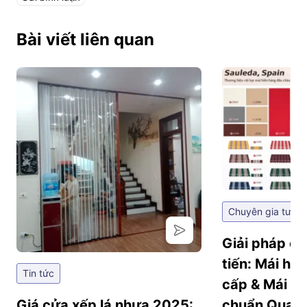
Bài viết liên quan
Chuyên gia tư vấ
Giải pháp ch
tiến: Mái hi
Tin tức
cấp & Mái hi
Giá cửa xếp lá nhựa 2025:
chuẩn Quan