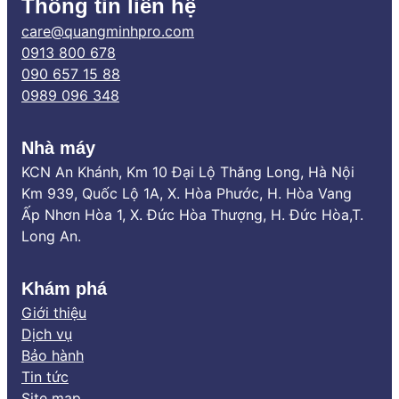
Thông tin liên hệ
care@quangminhpro.com
0913 800 678
090 657 15 88
0989 096 348
Nhà máy
KCN An Khánh, Km 10 Đại Lộ Thăng Long, Hà Nội
Km 939, Quốc Lộ 1A, X. Hòa Phước, H. Hòa Vang
Ấp Nhơn Hòa 1, X. Đức Hòa Thượng, H. Đức Hòa,T.
Long An.
Khám phá
Giới thiệu
Dịch vụ
Bảo hành
Tin tức
Site map