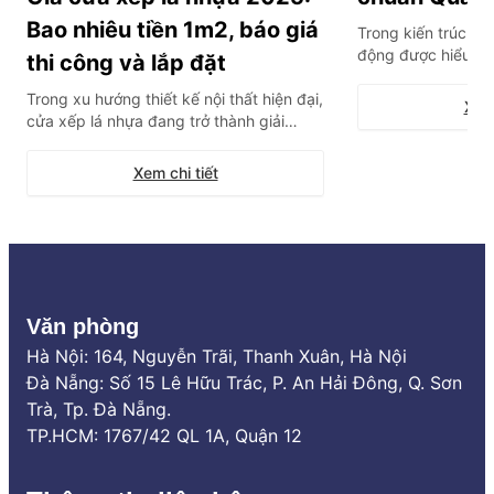
Bao nhiêu tiền 1m2, báo giá
Trong kiến trúc hiệ
động được hiểu là
thi công và lắp đặt
thông minh tích hợ
Trong xu hướng thiết kế nội thất hiện đại,
bộ cảm biến, cho 
Xem 
cửa xếp lá nhựa đang trở thành giải
mở hoàn toàn từ x
pháp vách ngăn “quốc dân” cho các
ứng linh hoạt trướ
không gian mở, nhà vệ sinh hay phòng
thời tiết. Đây khôn
Xem chi tiết
tắm nhờ khả năng tối ưu diện tích tuyệt
đối và chống nước 100%. Tuy nhiên, thị
trường hiện nay có quá nhiều […]
Văn phòng
Hà Nội: 164, Nguyễn Trãi, Thanh Xuân, Hà Nội
Đà Nẵng: Số 15 Lê Hữu Trác, P. An Hải Đông, Q. Sơn
Trà, Tp. Đà Nẵng.
TP.HCM: 1767/42 QL 1A, Quận 12