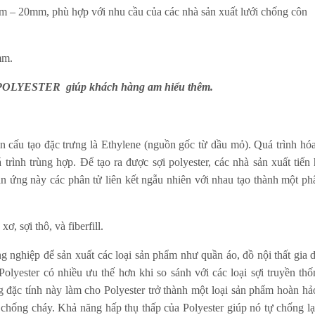
mm – 20mm, phù hợp với nhu cầu của các nhà sản xuất lưới chống côn
mm.
liệu POLYESTER giúp khách hàng am hiểu thêm.
hần cấu tạo đặc trưng là Ethylene (nguồn gốc từ dầu mỏ). Quá trình hó
 trình trùng hợp. Để tạo ra được sợi polyester, các nhà sản xuất tiến
n ứng này các phân tử liên kết ngẫu nhiên với nhau tạo thành một ph
ơ, sợi thô, và fiberfill.
 nghiệp để sản xuất các loại sản phẩm như quần áo, đồ nội thất gia 
olyester có nhiều ưu thế hơn khi so sánh với các loại sợi truyền thố
đặc tính này làm cho Polyester trở thành một loại sản phẩm hoàn hả
hống cháy. Khả năng hấp thụ thấp của Polyester giúp nó tự chống lạ