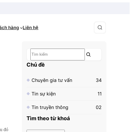
hách hàng
Liên hệ
Tìm
kiếm
Chủ đề
Chuyên gia tư vấn
34
Tin sự kiện
11
Tin truyền thông
02
Tìm theo từ khoá
au đó