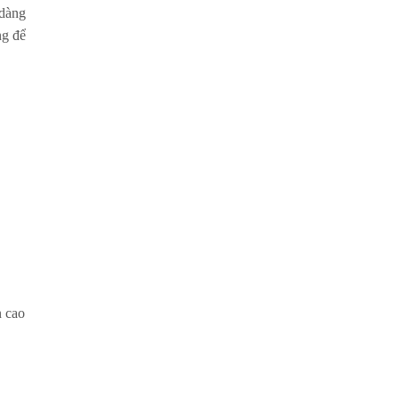
 dàng
ng để
n cao