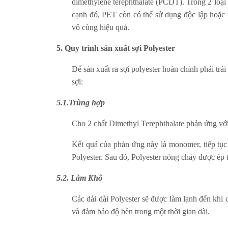
dimethylene terephthalate (PCDT). Trong 2 loại
cạnh đó, PET còn có thể sử dụng độc lập hoặc t
vô cùng hiệu quả.
5. Quy trình sản xuất sợi Polyester
Để sản xuất ra sợi polyester hoàn chỉnh phải tr
sợi:
5.1.Trùng hợp
Cho 2 chất Dimethyl Terephthalate phản ứng với
Kết quả của phản ứng này là monomer, tiếp tục 
Polyester. Sau đó, Polyester nóng chảy được ép t
5.2. Làm Khô
Các dải dài Polyester sẽ được làm lạnh đến kh
và đảm bảo độ bền trong một thời gian dài.