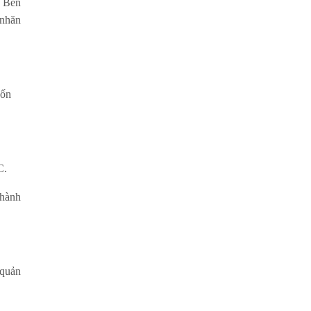
. Bên
 nhăn
uốn
C.
thành
 quản