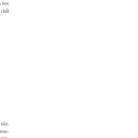
a học
 chất
 này.
lene-