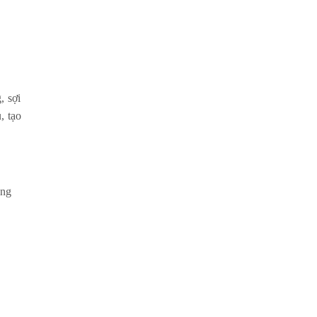
, sợi
, tạo
ang