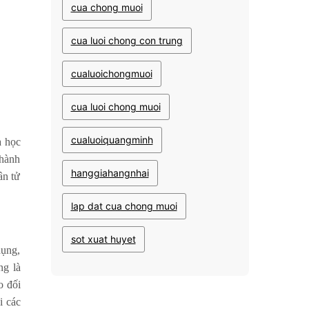
cua chong muoi
cua luoi chong con trung
cualuoichongmuoi
cua luoi chong muoi
cualuoiquangminh
a học
 hành
hanggiahangnhai
ân tử
lap dat cua chong muoi
sot xuat huyet
dụng,
ng là
o đối
i các