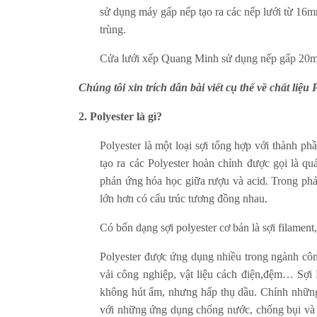
sử dụng máy gấp nếp tạo ra các nếp lưới từ 16
trùng.
Cửa lưới xếp Quang Minh sử dụng nếp gấp 20
Chúng tôi xin trích dẫn bài viết cụ thể về chất 
2. Polyester là gì?
Polyester là một loại sợi tổng hợp với thành p
tạo ra các Polyester hoàn chỉnh được gọi là quá
phản ứng hóa học giữa rượu và acid. Trong phả
lớn hơn có cấu trúc tương đồng nhau.
Có bốn dạng sợi polyester cơ bản là sợi filament, x
Polyester được ứng dụng nhiều trong ngành công
vải công nghiệp, vật liệu cách điện,đệm… Sợi P
không hút ẩm, nhưng hấp thụ dầu. Chính những 
với những ứng dụng chống nước, chống bụi và c