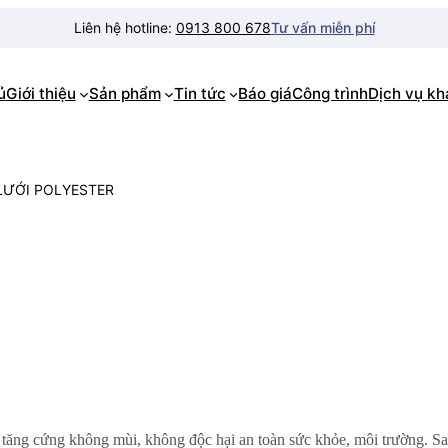
Liên hệ hotline:
0913 800 678
Tư vấn miễn phí
ủ
Giới thiệu
Sản phẩm
Tin tức
Báo giá
Công trình
Dịch vụ k
LƯỚI POLYESTER
a tăng cứng không mùi, không độc hại an toàn sức khỏe, môi trường. S