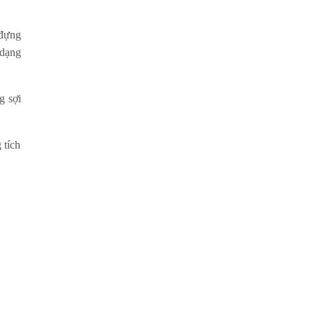
 đựng
 dạng
g sợi
 tích