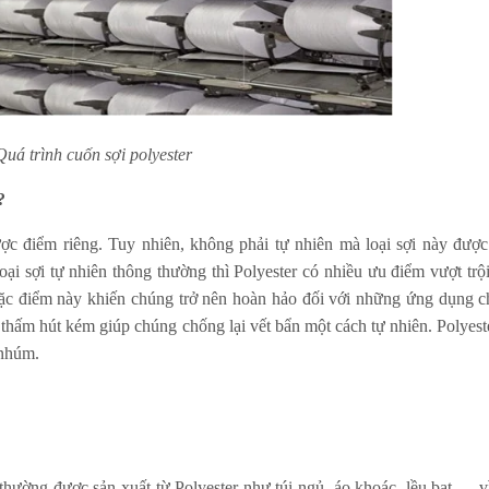
Quá trình cuốn sợi polyester
?
ợc điểm riêng. Tuy nhiên, không phải tự nhiên mà loại sợi này đượ
oại sợi tự nhiên thông thường thì Polyester có nhiều ưu điểm vượt trộ
ặc điểm này khiến chúng trở nên hoàn hảo đối với những ứng dụng 
hấm hút kém giúp chúng chống lại vết bẩn một cách tự nhiên. Polyest
 nhúm.
ường được sản xuất từ Polyester như túi ngủ, áo khoác, lều bạt,… v