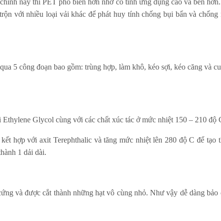
 chính này thì PET phổ biến hơn nhờ có tính ứng dụng cao và bền hơn
rộn với nhiều loại vải khác để phát huy tính chống bụi bẩn và chống
ải qua 5 công đoạn bao gồm: trùng hợp, làm khô, kéo sợi, kéo căng và c
 Ethylene Glycol cùng với các chất xúc tác ở mức nhiệt 150 – 210 độ 
kết hợp với axit Terephthalic và tăng mức nhiệt lên 280 độ C để tạo 
hành 1 dải dài.
i cứng và được cắt thành những hạt vô cùng nhỏ. Như vậy dễ dàng bảo