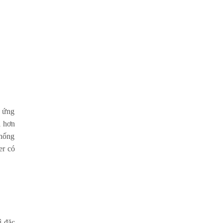
c ứng
i hơn
chống
er có
ì đặc