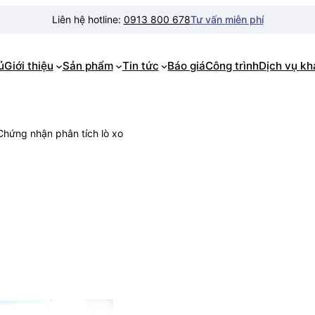
Liên hệ hotline:
0913 800 678
Tư vấn miễn phí
ủ
Giới thiệu
Sản phẩm
Tin tức
Báo giá
Công trình
Dịch vụ k
Chứng nhận phân tích lò xo