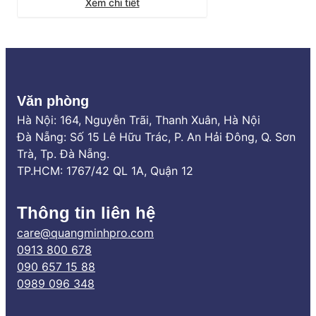
Xem chi tiết
tắm nhờ khả năng tối ưu diện tích tuyệt
đối và chống nước 100%. Tuy nhiên, thị
trường hiện nay có quá nhiều […]
Văn phòng
Hà Nội: 164, Nguyễn Trãi, Thanh Xuân, Hà Nội
Đà Nẵng: Số 15 Lê Hữu Trác, P. An Hải Đông, Q. Sơn
Trà, Tp. Đà Nẵng.
TP.HCM: 1767/42 QL 1A, Quận 12
Thông tin liên hệ
care@quangminhpro.com
0913 800 678
090 657 15 88
0989 096 348