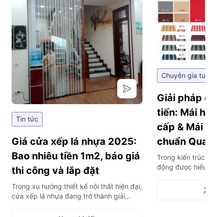
Chuyên gia tư vấ
Giải pháp ch
tiến: Mái hi
Tin tức
cấp & Mái hi
Giá cửa xếp lá nhựa 2025:
chuẩn Quan
Bao nhiêu tiền 1m2, báo giá
Trong kiến trúc hiệ
động được hiểu là
thi công và lắp đặt
thông minh tích hợ
Trong xu hướng thiết kế nội thất hiện đại,
bộ cảm biến, cho 
Xem 
cửa xếp lá nhựa đang trở thành giải
mở hoàn toàn từ x
pháp vách ngăn “quốc dân” cho các
ứng linh hoạt trướ
không gian mở, nhà vệ sinh hay phòng
thời tiết. Đây khôn