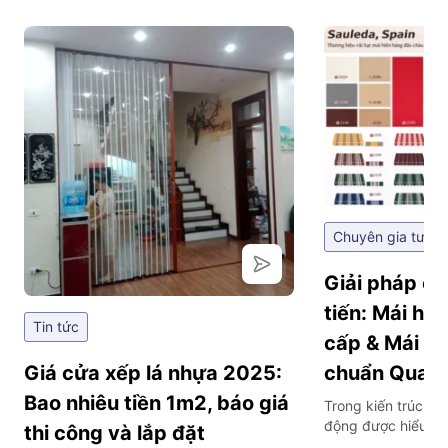
Chuyên gia tư vấ
Giải pháp ch
tiến: Mái hi
Tin tức
cấp & Mái hi
Giá cửa xếp lá nhựa 2025:
chuẩn Quan
Bao nhiêu tiền 1m2, báo giá
Trong kiến trúc hiệ
động được hiểu là
thi công và lắp đặt
thông minh tích hợ