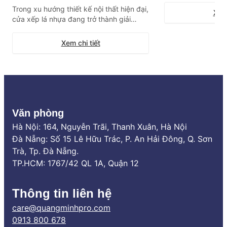
Trong xu hướng thiết kế nội thất hiện đại,
bộ cảm biến, cho 
Xem 
cửa xếp lá nhựa đang trở thành giải
mở hoàn toàn từ x
pháp vách ngăn “quốc dân” cho các
ứng linh hoạt trướ
không gian mở, nhà vệ sinh hay phòng
thời tiết. Đây khôn
Xem chi tiết
tắm nhờ khả năng tối ưu diện tích tuyệt
đối và chống nước 100%. Tuy nhiên, thị
trường hiện nay có quá nhiều […]
Văn phòng
Hà Nội: 164, Nguyễn Trãi, Thanh Xuân, Hà Nội
Đà Nẵng: Số 15 Lê Hữu Trác, P. An Hải Đông, Q. Sơn
Trà, Tp. Đà Nẵng.
TP.HCM: 1767/42 QL 1A, Quận 12
Thông tin liên hệ
care@quangminhpro.com
0913 800 678