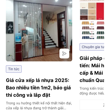
Chuyên gia tư vấ
Giải pháp ch
tiến: Mái hi
Tin tức
cấp & Mái hi
Giá cửa xếp lá nhựa 2025:
chuẩn Quan
Bao nhiêu tiền 1m2, báo giá
Trong kiến trúc hiệ
động được hiểu là
thi công và lắp đặt
thông minh tích hợ
Trong xu hướng thiết kế nội thất hiện đại,
bộ cảm biến, cho 
Xem 
cửa xếp lá nhựa đang trở thành giải
mở hoàn toàn từ x