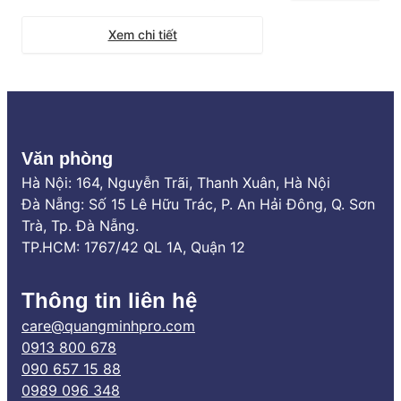
pháp vách ngăn “quốc dân” cho các
ứng linh hoạt trướ
không gian mở, nhà vệ sinh hay phòng
thời tiết. Đây khôn
Xem chi tiết
tắm nhờ khả năng tối ưu diện tích tuyệt
đối và chống nước 100%. Tuy nhiên, thị
trường hiện nay có quá nhiều […]
Văn phòng
Hà Nội: 164, Nguyễn Trãi, Thanh Xuân, Hà Nội
Đà Nẵng: Số 15 Lê Hữu Trác, P. An Hải Đông, Q. Sơn
Trà, Tp. Đà Nẵng.
TP.HCM: 1767/42 QL 1A, Quận 12
Thông tin liên hệ
care@quangminhpro.com
0913 800 678
090 657 15 88
0989 096 348