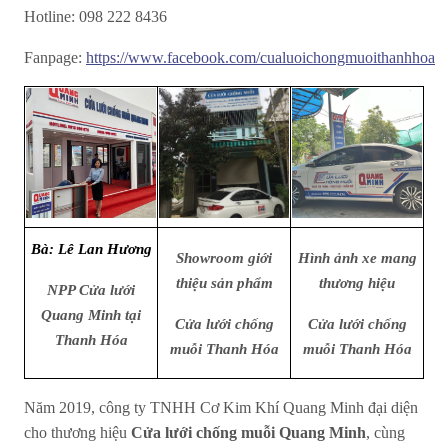
Hotline: 098 222 8436
Fanpage:
https://www.facebook.com/cualuoichongmuoithanhhoa
Bà: Lê Lan Hương
Showroom giới
Hình ảnh xe mang
thiệu sản phẩm
thương hiệu
NPP Cửa lưới
Quang Minh tại
Cửa lưới chống
Cửa lưới chống
Thanh Hóa
muỗi Thanh Hóa
muỗi Thanh Hóa
Năm 2019, công ty TNHH Cơ Kim Khí Quang Minh đại diện
cho thương hiệu
Cửa lưới chống muỗi Quang Minh
, cùng