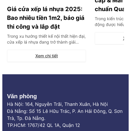
cấp & Mái hi
Giá cửa xếp lá nhựa 2025:
chuẩn Quan
Bao nhiêu tiền 1m2, báo giá
Trong kiến trúc hiệ
động được hiểu là
thi công và lắp đặt
thông minh tích hợ
Trong xu hướng thiết kế nội thất hiện đại,
bộ cảm biến, cho 
Xem 
cửa xếp lá nhựa đang trở thành giải
mở hoàn toàn từ x
pháp vách ngăn “quốc dân” cho các
ứng linh hoạt trướ
không gian mở, nhà vệ sinh hay phòng
thời tiết. Đây khôn
Xem chi tiết
tắm nhờ khả năng tối ưu diện tích tuyệt
đối và chống nước 100%. Tuy nhiên, thị
trường hiện nay có quá nhiều […]
Văn phòng
Hà Nội: 164, Nguyễn Trãi, Thanh Xuân, Hà Nội
Đà Nẵng: Số 15 Lê Hữu Trác, P. An Hải Đông, Q. Sơn
Trà, Tp. Đà Nẵng.
TP.HCM: 1767/42 QL 1A, Quận 12