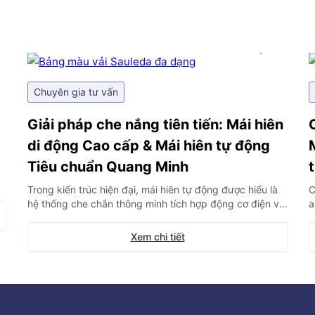
Chuyên gia tư vấn
Giải pháp che nắng tiên tiến: Mái hiên
di động Cao cấp & Mái hiên tự động
Tiêu chuẩn Quang Minh
Trong kiến trúc hiện đại, mái hiên tự động được hiểu là
C
ờ
hệ thống che chắn thông minh tích hợp động cơ điện và
a
%.
các bộ cảm biến, cho phép vận hành đóng mở hoàn
l
toàn từ xa hoặc tự động phản ứng linh hoạt trước những
h
Xem chi tiết
thay đổi của thời tiết. Đây không chỉ […]
c