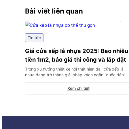
Bài viết liên quan
Tin tức
Giá cửa xếp lá nhựa 2025: Bao nhiêu
tiền 1m2, báo giá thi công và lắp đặt
Trong xu hướng thiết kế nội thất hiện đại, cửa xếp lá
nhựa đang trở thành giải pháp vách ngăn “quốc dân”
cho các không gian mở, nhà vệ sinh hay phòng tắm nh
khả năng tối ưu diện tích tuyệt đối và chống nước 100
Xem chi tiết
Tuy nhiên, thị trường hiện nay có quá nhiều […]