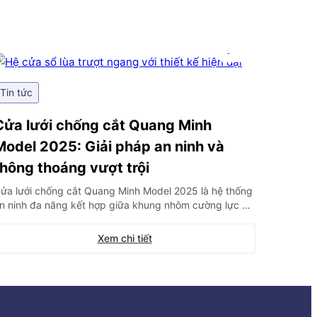
Tin tức
Cửa lưới chống cắt Quang Minh
Model 2025: Giải pháp an ninh và
thông thoáng vượt trội
ửa lưới chống cắt Quang Minh Model 2025 là hệ thống
n ninh đa năng kết hợp giữa khung nhôm cường lực và
ưới thép Inox 304 siêu bền. Giải pháp này thay thế
oàn hảo cho khung sắt truyền thống nhờ khả năng
Xem chi tiết
hống cắt phá mạnh mẽ mà vẫn đảm bảo sự thông […]