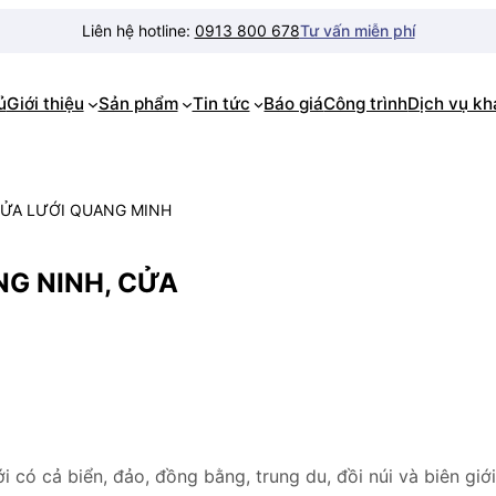
Liên hệ hotline:
0913 800 678
Tư vấn miễn phí
ủ
Giới thiệu
Sản phẩm
Tin tức
Báo giá
Công trình
Dịch vụ k
CỬA LƯỚI QUANG MINH
G NINH, CỬA
có cả biển, đảo, đồng bằng, trung du, đồi núi và biên giới