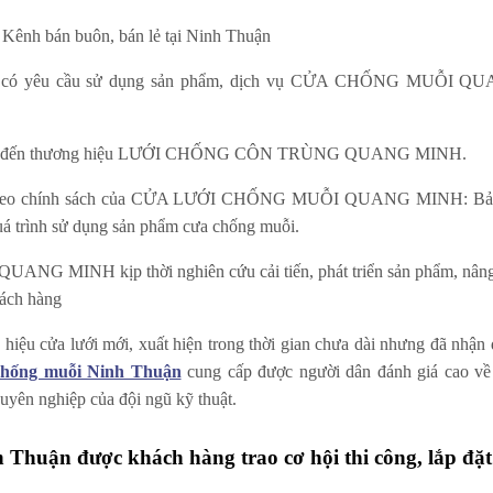
: Kênh bán buôn, bán lẻ tại Ninh Thuận
g khi có yêu cầu sử dụng sản phẩm, dịch vụ CỬA CHỐNG MUỖI Q
àng biết đến thương hiệu LƯỚI CHỐNG CÔN TRÙNG QUANG MINH.
àng theo chính sách của CỬA LƯỚI CHỐNG MUỖI QUANG MINH: Bảo 
quá trình sử dụng sản phẩm cưa chống muỗi.
ể QUANG MINH kịp thời nghiên cứu cải tiến, phát triển sản phẩm, nân
hách hàng
iệu cửa lưới mới, xuất hiện trong thời gian chưa dài nhưng đã nhận
chống muỗi Ninh Thuận
cung cấp được người dân đánh giá cao về
uyên nghiệp của đội ngũ kỹ thuật.
 Thuận được khách hàng trao cơ hội thi công, lắp đặt