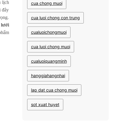
 lịch
cua chong muoi
i đây
rọng.
cua luoi chong con trung
lưới
cualuoichongmuoi
 phẩm
cua luoi chong muoi
cualuoiquangminh
hanggiahangnhai
lap dat cua chong muoi
sot xuat huyet