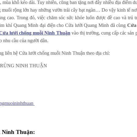
 mùa khô kéo dài. Tuy nhiên, cũng ban tặng nơi đây nhiều địa điểm du
g muối rộng lớn hay những vườn trái cây bạt ngàn… Do vậy kinh tế nơ
ng cao. Trong đó, việc chăm sóc sức khỏe luôn được đề cao và trú t
im khí Quang Minh đại điện cho Cửa lưới Quang Minh đã cùng
Cửa 
Cửa lưới chống muỗi Ninh Thuận
vào thị trường, cung cấp các sản
o nhu cầu của người dân.
g liên hệ Cửa lưới chống muỗi Ninh Thuận theo địa chỉ:
TRÙNG NINH THUẬN
ongmuoininhthuan
ại Ninh Thuận: