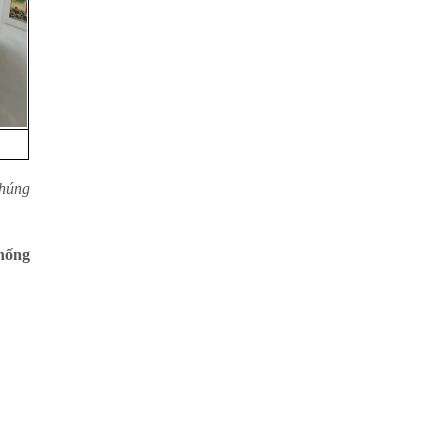
chúng
chống