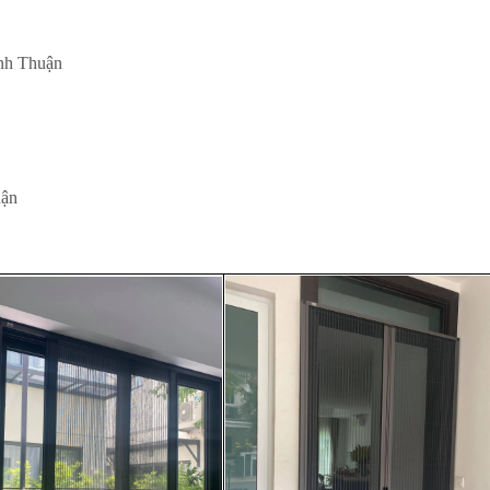
inh Thuận
uận