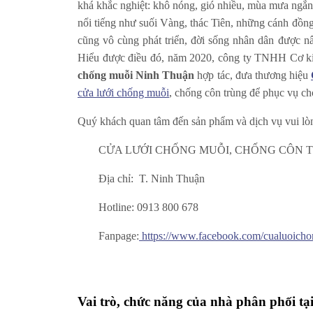
khá khắc nghiệt: khô nóng, gió nhiều, mùa mưa ngắn,
nổi tiếng như suối Vàng, thác Tiên, những cánh đồn
cũng vô cùng phát triển, đời sống nhân dân được nâ
Hiểu được điều đó, năm 2020, công ty TNHH Cơ k
chống muỗi Ninh Thuận
hợp tác, đưa thương hiệu
cửa lưới chống muỗi
, chống côn trùng để phục vụ ch
Quý khách quan tâm đến sản phẩm và dịch vụ vui lòn
CỬA LƯỚI CHỐNG MUỖI, CHỐNG CÔN 
Địa chỉ: T. Ninh Thuận
Hotline: 0913 800 678
Fanpage:
https://www.facebook.com/cualuoich
Vai trò, chức năng của nhà phân phối t