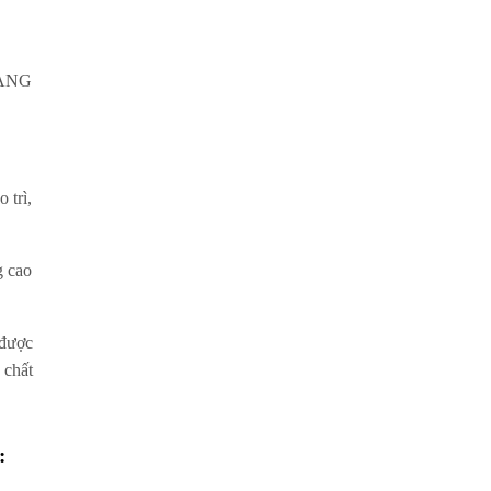
UANG
trì,
g cao
 được
 chất
: