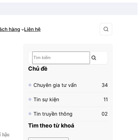
hách hàng
Liên hệ
Tìm
kiếm
Chủ đề
Chuyên gia tư vấn
34
Tin sự kiện
11
Tin truyền thông
02
Tìm theo từ khoá
í hậu