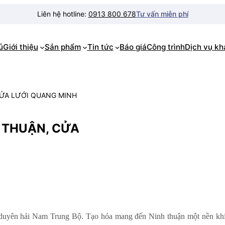
Liên hệ hotline:
0913 800 678
Tư vấn miễn phí
ủ
Giới thiệu
Sản phẩm
Tin tức
Báo giá
Công trình
Dịch vụ k
CỬA LƯỚI QUANG MINH
 THUẬN, CỬA
 duyên hải Nam Trung Bộ. Tạo hóa mang đến Ninh thuận một nền kh