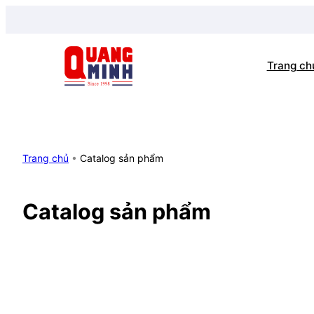
Chuyển
đến
phần
Trang ch
nội
dung
Trang chủ
•
Catalog sản phẩm
Catalog sản phẩm