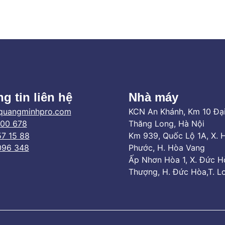
g tin liên hệ
Nhà máy
quangminhpro.com
KCN An Khánh, Km 10 Đạ
800 678
Thăng Long, Hà Nội
7 15 88
Km 939, Quốc Lộ 1A, X. 
096 348
Phước, H. Hòa Vang
Ấp Nhơn Hòa 1, X. Đức H
Thượng, H. Đức Hòa,T. L