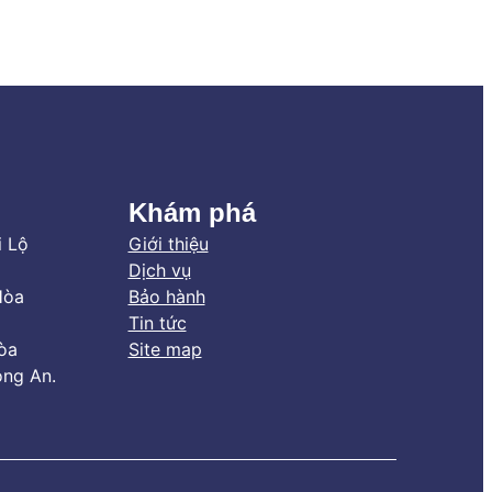
Khám phá
i Lộ
Giới thiệu
Dịch vụ
Hòa
Bảo hành
Tin tức
òa
Site map
ong An.