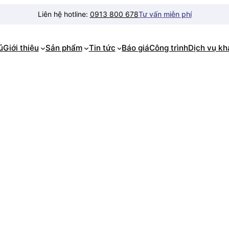
Liên hệ hotline:
0913 800 678
Tư vấn miễn phí
ủ
Giới thiệu
Sản phẩm
Tin tức
Báo giá
Công trình
Dịch vụ k